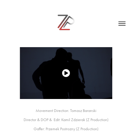
Movement Direction: Tomasz Baranski
Director & DOP & Edit: Kamil Zdzierak (Z Production)
Gaffer: Przemek Postrozny (Z Production)