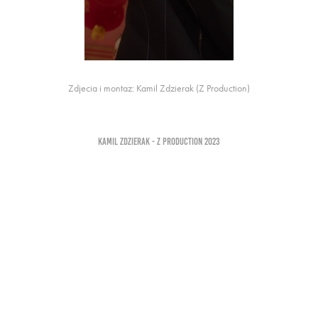
Zdjecia i montaz: Kamil Zdzierak (Z Production)
KAMIL ZDZIERAK - Z PRODUCTION 2023